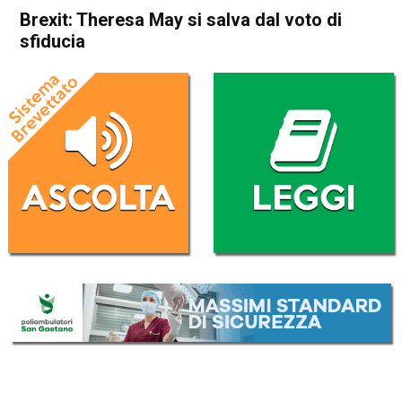
Brexit: Theresa May si salva dal voto di
sfiducia
Home
Politica Esteri
Politica Esteri
Brexit: Theresa May si salva
dal voto di sfiducia
Da
Redazione Nazionale
17 Gennaio 2019
(aggiornato il
17 Gennaio 2019 12:56
)
ASCOLTA L'AUDIO
Lettore
00:00
00:00