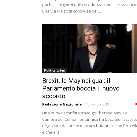
pochissimi giorni dalla scadenza, non si trova anco
una via di uscita condivisa per...
Politica Esteri
Brexit, la May nei guai: il
Parlamento boccia il nuovo
accordo
Redazione Nazionale
-
13 Marzo 2019
Una nuova sconfitta travolge Theresa May. La
Camera dei Comuni britannica ha bocciato l'accord
negoziato dal primo ministro britannico con Bruxell
e che era...