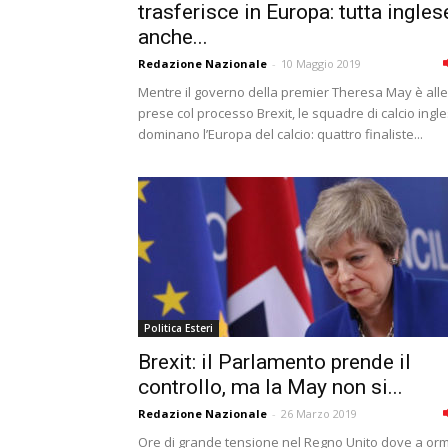
trasferisce in Europa: tutta ingles
anche...
Redazione Nazionale
-
10 Maggio 2019
Mentre il governo della premier Theresa May è alle
prese col processo Brexit, le squadre di calcio ingle
dominano l’Europa del calcio: quattro finaliste...
Politica Esteri
Brexit: il Parlamento prende il
controllo, ma la May non si...
Redazione Nazionale
-
26 Marzo 2019
Ore di grande tensione nel Regno Unito dove a or