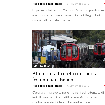
Redazione Nazionale
-
10 Novembre 2017
La premier britannica Theresa May non perde tem
e annuncia il momento esatto in cui il Regno Unito
uscirà dall'Ue. Il dado è tratto,...
Cronaca Esteri
Attentato alla metro di Londra:
fermato un 18enne
Redazione Nazionale
-
16 Settembre 2017
C'è una prima svolta nelle indagini sull'attentato di
ieri alla metropolitana di Parsons Green a Londra
che ha causato 29 feriti. Un diciottenne è...