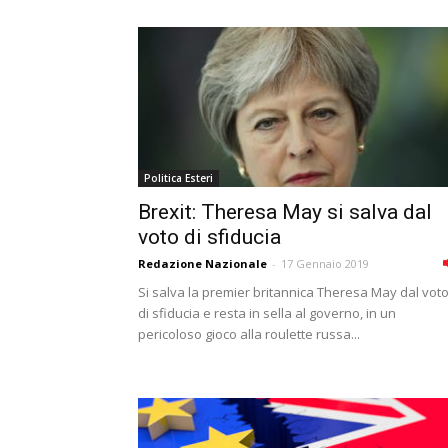
Politica Esteri
Brexit: Theresa May si salva dal
voto di sfiducia
Redazione Nazionale
-
17 Gennaio 2019
Si salva la premier britannica Theresa May dal vot
di sfiducia e resta in sella al governo, in un
pericoloso gioco alla roulette russa...