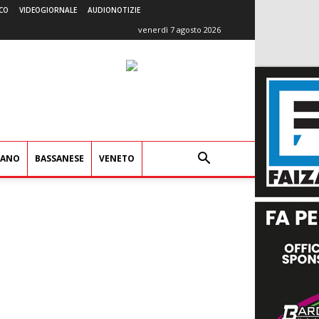
CO
VIDEOGIORNALE
AUDIONOTIZIE
venerdì 7 agosto 2026
IANO
BASSANESE
VENETO