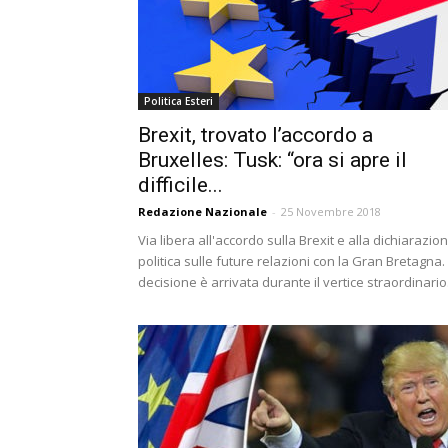
Politica Esteri
Brexit, trovato l’accordo a
Bruxelles: Tusk: “ora si apre il
difficile...
Redazione Nazionale
-
25 Novembre 2018
Via libera all'accordo sulla Brexit e alla dichiarazio
politica sulle future relazioni con la Gran Bretagna.
decisione è arrivata durante il vertice straordinario.