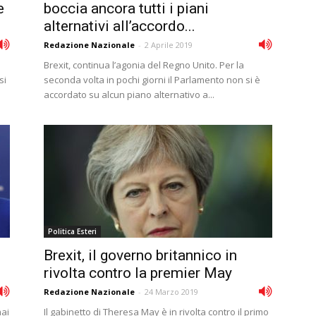
e
boccia ancora tutti i piani
alternativi all’accordo...
Redazione Nazionale
-
2 Aprile 2019
Brexit, continua l’agonia del Regno Unito. Per la
si
seconda volta in pochi giorni il Parlamento non si è
accordato su alcun piano alternativo a...
Politica Esteri
Brexit, il governo britannico in
rivolta contro la premier May
Redazione Nazionale
-
24 Marzo 2019
mai
Il gabinetto di Theresa May è in rivolta contro il primo