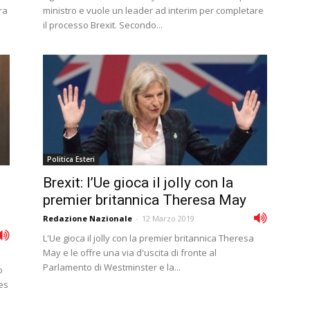
ra
ministro e vuole un leader ad interim per completare
il processo Brexit. Secondo...
Politica Esteri
Brexit: l’Ue gioca il jolly con la
premier britannica Theresa May
Redazione Nazionale
-
12 Marzo 2019
L'Ue gioca il jolly con la premier britannica Theresa
May e le offre una via d'uscita di fronte al
Parlamento di Westminster e la...
o
es