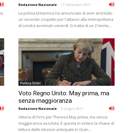
Redazione Nazionale
-
17 Settembre 2017
po
La polizia britannica ha annunciato di aver arrestato
un secondo sospetto per l'attacco alla metropolitana
di Londra avvenuto venerdì. Si tratta di un 21enne,...
Politica Esteri
Voto Regno Unito: May prima, ma
senza maggioranza
Redazione Nazionale
-
9 Giugno 2017
Vittoria di Pirro per Theresa May prima, ma senza
maggioranza assoluta. È questa in sintesi la chiave di
lettura delle elezioni anticipate in Gran...