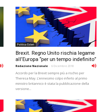
Politica Esteri
Brexit. Regno Unito rischia legame
all’Europa “per un tempo indefinito”
Redazione Nazionale
-
6 Dicembre 2018
o
Accordo per la Brexit sempre più a rischio per
Theresa May. L’ennesimo colpo inferto al primo
ministro britannico è stata la pubblicazione della
versione...