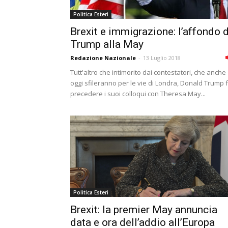
Politica Esteri
Brexit e immigrazione: l’affondo d
Trump alla May
Redazione Nazionale
-
13 Luglio 2018
Tutt'altro che intimorito dai contestatori, che anche
oggi sfileranno per le vie di Londra, Donald Trump 
precedere i suoi colloqui con Theresa May...
Politica Esteri
Brexit: la premier May annuncia
data e ora dell’addio all’Europa