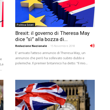
Politica Esteri
Brexit: il governo di Theresa May
dice “sì” alla bozza di...
Redazione Nazionale
-
15 Novembre 2018
E’ arrivato l’atteso annuncio di Theresa May, un
annuncio che però ha sollevato subito dubbi e
ne
polemiche. Il premier britannico ha detto: “Il mio...
 La
..