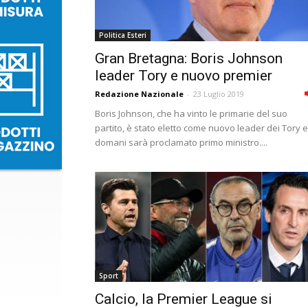
Politica Esteri
Gran Bretagna: Boris Johnson
leader Tory e nuovo premier
Redazione Nazionale
-
23 Luglio 2019
Boris Johnson, che ha vinto le primarie del suo
partito, è stato eletto come nuovo leader dei Tory e
domani sarà proclamato primo ministro....
Sport
Calcio, la Premier League si