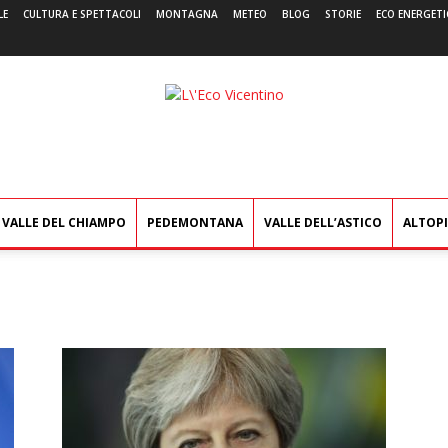
LE
CULTURA E SPETTACOLI
MONTAGNA
METEO
BLOG
STORIE
ECO ENERGETI
L'Eco
Vicentino
VALLE DEL CHIAMPO
PEDEMONTANA
VALLE DELL’ASTICO
ALTOP