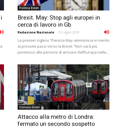
Politica Esteri
i
Brexit. May: Stop agli europei in
cerca di lavoro in Gb
Redazione Nazionale
-
12 Luglio 2018
La premier inglese Theresa May ammonisce in merito
fa
ai prossimi passi verso la Brexit: “Non sarà più
permesso alle persone di arrivare dall’Europa nella...
Cronaca Esteri
Attacco alla metro di Londra:
fermato un secondo sospetto