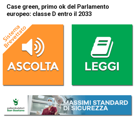
Case green, primo ok del Parlamento
europeo: classe D entro il 2033
Home
Politica Esteri
Politica Esteri
Case green, primo ok del
Parlamento europeo: classe
D entro il 2033
Da
Redazione Nazionale
9 Febbraio 2023
(aggiornato il
9 Febbraio 2023 15:49
)
ASCOLTA L'AUDIO