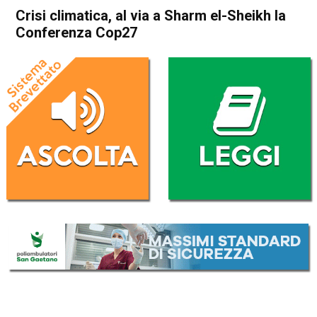
Crisi climatica, al via a Sharm el-Sheikh la
Conferenza Cop27
Home
Politica Esteri
Politica Esteri
Crisi climatica, al via a Sharm
el-Sheikh la Conferenza
Cop27
Da
Redazione Nazionale
6 Novembre 2022
(aggiornato il
6 Novembre 2022 17:06
)
ASCOLTA L'AUDIO