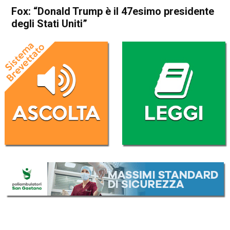
Fox: “Donald Trump è il 47esimo presidente
degli Stati Uniti”
Home
Politica Esteri
Politica Esteri
Fox: “Donald Trump è il
47esimo presidente degli
Stati Uniti”
Da
Redazione Nazionale
6 Novembre 2024
(aggiornato il
6 Novembre 2024 12:36
)
ASCOLTA L'AUDIO