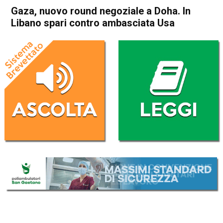
Gaza, nuovo round negoziale a Doha. In
Libano spari contro ambasciata Usa
Home
Politica Esteri
Politica Esteri
Gaza, nuovo round negoziale
a Doha. In Libano spari
contro ambasciata Usa
Da
Redazione Nazionale
5 Giugno 2024
(aggiornato il
5 Giugno 2024 12:00
)
ASCOLTA L'AUDIO