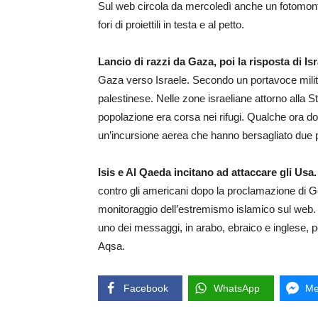
Sul web circola da mercoledì anche un fotomont
fori di proiettili in testa e al petto.
Lancio di razzi da Gaza, poi la risposta di Is
Gaza verso Israele. Secondo un portavoce militar
palestinese. Nelle zone israeliane attorno alla S
popolazione era corsa nei rifugi. Qualche ora dopo
un’incursione aerea che hanno bersagliato due p
Isis e Al Qaeda incitano ad attaccare gli Usa
contro gli americani dopo la proclamazione di Geru
monitoraggio dell’estremismo islamico sul web. 
uno dei messaggi, in arabo, ebraico e inglese, p
Aqsa.
Facebook
WhatsApp
Me