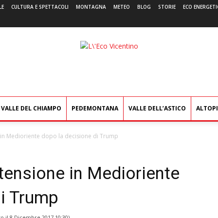
LE
CULTURA E SPETTACOLI
MONTAGNA
METEO
BLOG
STORIE
ECO ENERGETI
L'Eco
Vicentino
VALLE DEL CHIAMPO
PEDEMONTANA
VALLE DELL’ASTICO
ALTOP
in Medioriente dopo la decisione di Trump
tensione in Medioriente
di Trump
o il
8 Dicembre 2017 10:30
)