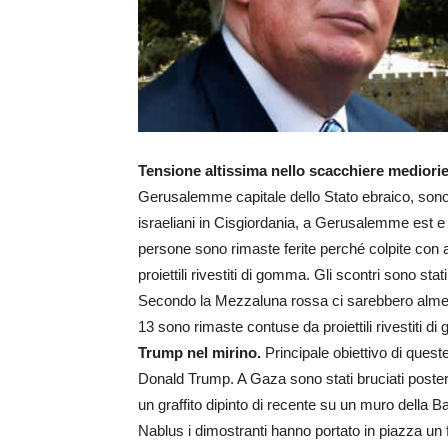
Tensione altissima nello scacchiere mediori
Gerusalemme capitale dello Stato ebraico, sono es
israeliani in Cisgiordania, a Gerusalemme est 
persone sono rimaste ferite perché colpite con 
proiettili rivestiti di gomma. Gli scontri sono st
Secondo la Mezzaluna rossa ci sarebbero almeno 
13 sono rimaste contuse da proiettili rivestiti d
Trump nel mirino.
Principale obiettivo di quest
Donald Trump. A Gaza sono stati bruciati poste
un graffito dipinto di recente su un muro della B
Nablus i dimostranti hanno portato in piazza un 