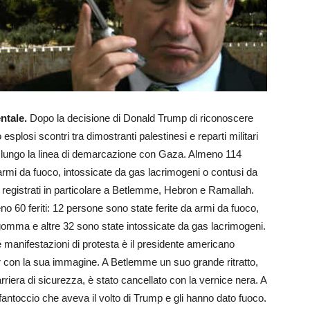
entale.
Dopo la decisione di Donald Trump di riconoscere
plosi scontri tra dimostranti palestinesi e reparti militari
e lungo la linea di demarcazione con Gaza. Almeno 114
armi da fuoco, intossicate da gas lacrimogeni o contusi da
ati registrati in particolare a Betlemme, Hebron e Ramallah.
60 feriti: 12 persone sono state ferite da armi da fuoco,
i gomma e altre 32 sono state intossicate da gas lacrimogeni.
e manifestazioni di protesta è il presidente americano
r con la sua immagine. A Betlemme un suo grande ritratto,
arriera di sicurezza, è stato cancellato con la vernice nera. A
fantoccio che aveva il volto di Trump e gli hanno dato fuoco.