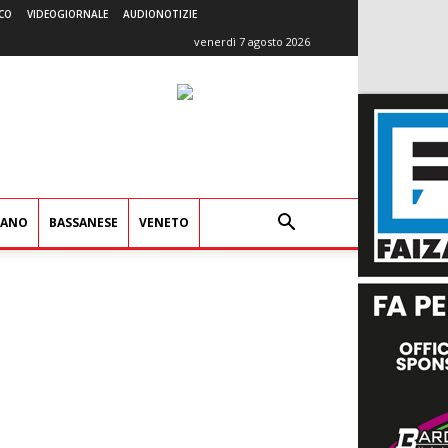
CO
VIDEOGIORNALE
AUDIONOTIZIE
venerdì 7 agosto 2026
IANO
BASSANESE
VENETO