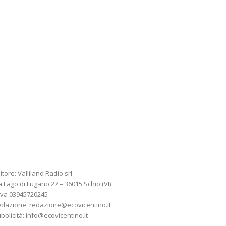
itore: Valliland Radio srl
a Lago di Lugano 27 – 36015 Schio (VI)
Iva 03945720245
edazione:
redazione@ecovicentino.it
bblicità:
info@ecovicentino.it