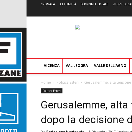
CRONACA
ATTUALITÀ
ECONOMIA LOCALE
SPORT LOCA
VICENZA
VAL LEOGRA
VALLE DELL’AGNO
Home
Politica Esteri
Gerusalemme, alta tensione 
Politica Esteri
Gerusalemme, alta 
dopo la decisione 
Da
Redazione Nazionale
-
8 Dicembre 2017
(aggiornat