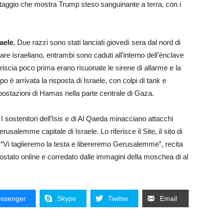
aggio che mostra Trump steso sanguinante a terra, con i
raele.
Due razzi sono stati lanciati giovedì sera dal nord di
e israeliano, entrambi sono caduti all’interno dell’énclave
triscia poco prima erano risuonate le sirene di allarme e la
 è arrivata la risposta di Israele, con colpi di tank e
ostazioni di Hamas nella parte centrale di Gaza.
.
I sostenitori dell’Isis e di Al Qaeda minacciano attacchi
salemme capitale di Israele. Lo riferisce il Site, il sito di
“Vi taglieremo la testa e libereremo Gerusalemme”, recita
ostato online e corredato dalle immagini della moschea di al
ssenger
Skype
Twitter
Email