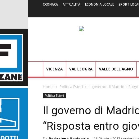
CRONACA
ATTUALITÀ
ECONOMIA LOCALE
SPORT LOCA
VICENZA
VAL LEOGRA
VALLE DELL’AGNO
Home
Politica Esteri
Il governo di Madrid a Puigde
Politica Esteri
Il governo di Madri
“Risposta entro giov
Da
Redazione Nazionale
-
16 Ottobre 2017
(aggiornato