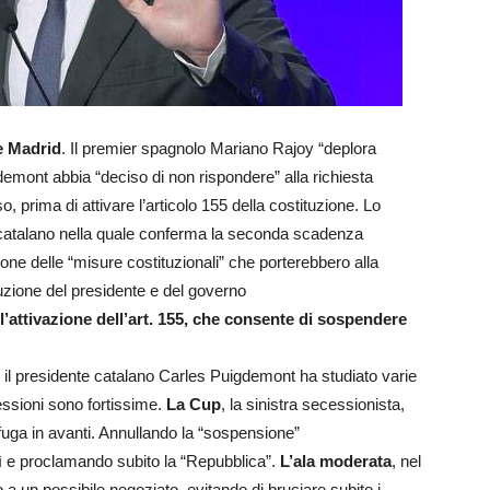
 e Madrid
. Il premier spagnolo Mariano Rajoy “deplora
emont abbia “deciso di non rispondere” alla richiesta
, prima di attivare l’articolo 155 della costituzione. Lo
r catalano nella quale conferma la seconda scadenza
zione delle “misure costituzionali” che porterebbero alla
uzione del presidente e del governo
l’attivazione dell’art. 155, che consente di sospendere
rni il presidente catalano Carles Puigdemont ha studiato varie
pressioni sono fortissime.
La Cup
, la sinistra secessionista,
fuga in avanti. Annullando la “sospensione”
 e proclamando subito la “Repubblica”.
L’ala moderata
, nel
 un possibile negoziato, evitando di bruciare subito i