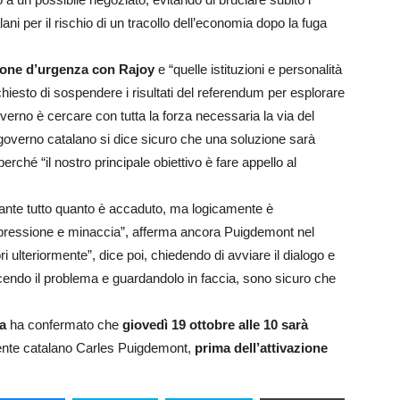
ani per il rischio di un tracollo dell’economia dopo la fuga
ione d’urgenza con Rajoy
e “quelle istituzioni e personalità
hiesto di sospendere i risultati del referendum per esplorare
governo è cercare con tutta la forza necessaria la via del
l governo catalano si dice sicuro che una soluzione sarà
rché “il nostro principale obiettivo è fare appello al
tante tutto quanto è accaduto, ma logicamente è
repressione e minaccia”, afferma ancora Puigdemont nel
i ulteriormente”, dice poi, chiedendo di avviare il dialogo e
cendo il problema e guardandolo in faccia, sono sicuro che
ia
ha confermato che
giovedì 19 ottobre alle 10 sarà
ente catalano Carles Puigdemont,
prima dell’attivazione