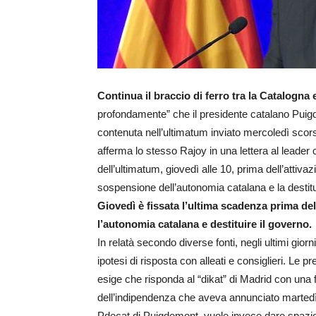
Continua il braccio di ferro tra la Catalogna
profondamente” che il presidente catalano Puigd
contenuta nell’ultimatum inviato mercoledì scorso
afferma lo stesso Rajoy in una lettera al leade
dell’ultimatum, giovedì alle 10, prima dell’attiva
sospensione dell’autonomia catalana e la destit
Giovedì è fissata l’ultima scadenza prima del
l’autonomia catalana e destituire il governo.
In relatà secondo diverse fonti, negli ultimi gio
ipotesi di risposta con alleati e consiglieri. Le 
esige che risponda al “dikat” di Madrid con una 
dell’indipendenza che aveva annunciato martedì
Pdecat di Puigdemont, vuole invece dare spazio a