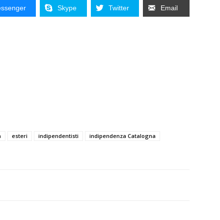
ssenger
Skype
Twitter
Email
a
esteri
indipendentisti
indipendenza Catalogna