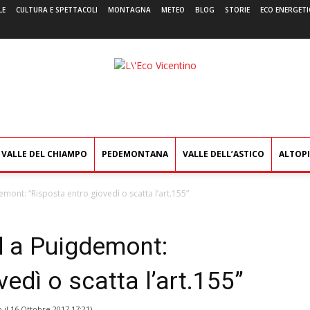
LE
CULTURA E SPETTACOLI
MONTAGNA
METEO
BLOG
STORIE
ECO ENERGETI
L'Eco
Vicentino
VALLE DEL CHIAMPO
PEDEMONTANA
VALLE DELL’ASTICO
ALTOP
mont: “Risposta entro giovedì o scatta lʼart.155”
d a Puigdemont:
edì o scatta lʼart.155”
 il
16 Ottobre 2017 17:21
)