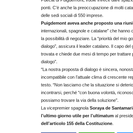
ponti. C’è anche la preoccupazione di molti catal
delle sedi sociali di 550 imprese.
Puigdemont aveva anche proposto una riun
internazionali, spagnole e catalane” che hanno c
la possibilità di negoziare. La “priorità del mio 
dialogo”, assicura il leader catalano. Il capo de
trovata e chiede due mesi di tempo per trattare pe
dialogo”.
“La nostra proposta di dialogo è sincera, nonos
incompatibile con l’attuale clima di crescente 
testo. “Non lasciamo che la situazione si deterior
incontrarsi, perché “con buona volontà, riconos
possiamo trovare la via della soluzione”.
La vicepremier spagnola
Soraya de Santamar
l’ultimo giorno utile per l’ultimatum
al presid
dell’articolo 155 della Costituzione
.