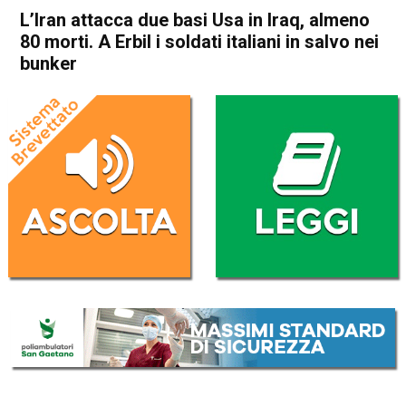
L’Iran attacca due basi Usa in Iraq, almeno
80 morti. A Erbil i soldati italiani in salvo nei
bunker
Home
Politica Esteri
Politica Esteri
L’Iran attacca due basi Usa in
Iraq, almeno 80 morti. A Erbil
i soldati italiani in salvo nei
bunker
Da
Redazione Nazionale
8 Gennaio 2020
(aggiornato il
8 Gennaio 2020 12:23
)