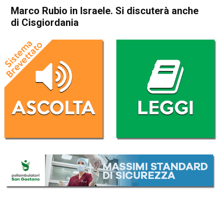
Marco Rubio in Israele. Si discuterà anche
di Cisgiordania
Home
Politica Esteri
Politica Esteri
Marco Rubio in Israele. Si
discuterà anche di
Cisgiordania
Da
Redazione Nazionale
14 Settembre 2025
(aggiornato il
14 Settembre 2025 17:41
)
ASCOLTA L'AUDIO