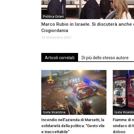
Politica Esteri
Marco Rubio in Israele. Si discuterà anche 
Cisgiordania
14 Settembre 2025
Articoli correlati
Di più dello stesso autore
Isola Vicentina
Isola Vicenti
Incendio nell’azienda di Marsetti, la
Fiamme di n
solidarietà della politica: “Gesto vile
sindaco di 
e inaccettabile”
doloso