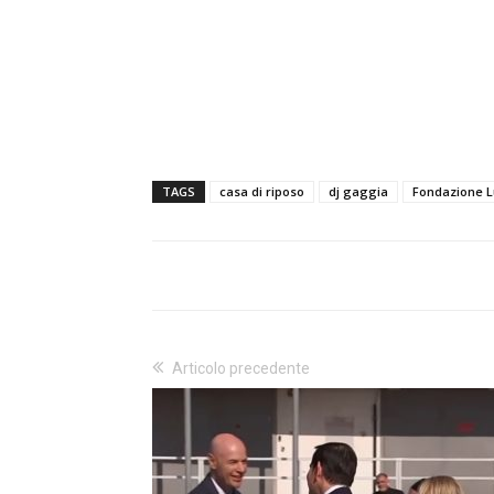
TAGS
casa di riposo
dj gaggia
Fondazione L
Articolo precedente