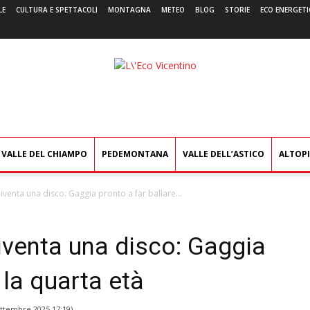
LE
CULTURA E SPETTACOLI
MONTAGNA
METEO
BLOG
STORIE
ECO ENERGETI
L'Eco
Vicentino
VALLE DEL CHIAMPO
PEDEMONTANA
VALLE DELL’ASTICO
ALTOP
iventa una disco: Gaggia pronto a far ballare...
iventa una disco: Gaggia
 la quarta età
ettembre 2025 17:19
)