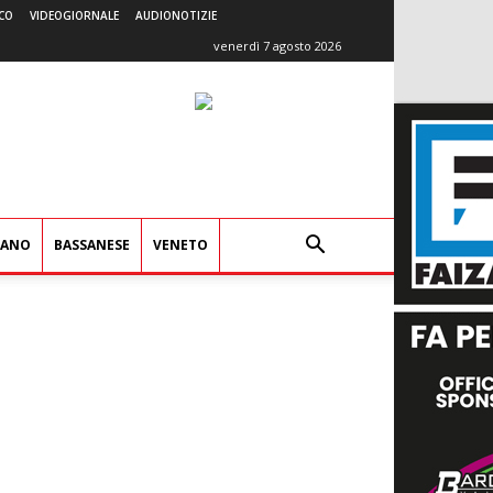
CO
VIDEOGIORNALE
AUDIONOTIZIE
venerdì 7 agosto 2026
IANO
BASSANESE
VENETO