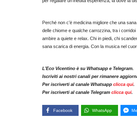
per regalare un’inedita esperienza, là dove la di
Perché non c’è medicina migliore che una sana r
delle chiome e qualche carrozzina, tra i corrido
ambire a quiete e relax. Chi in piedi, chi scand
sana scarica di energia. Con la musica nel cuor
L’Eco Vicentino è su Whatsapp e Telegram.
Iscriviti ai nostri canali per rimanere aggior
Per iscriverti al canale Whatsapp
clicca qui
.
Per iscriverti al canale Telegram
clicca qui
.
Facebook
WhatsApp
Me