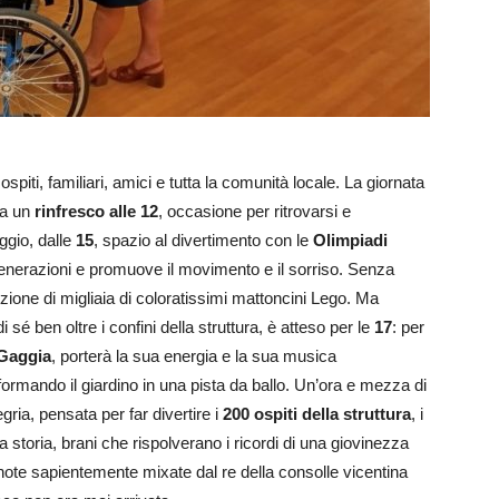
iti, familiari, amici e tutta la comunità locale. La giornata
da un
rinfresco alle 12
, occasione per ritrovarsi e
ggio, dalle
15
, spazio al divertimento con le
Olimpiadi
nerazioni e promuove il movimento e il sorriso. Senza
ione di migliaia di coloratissimi mattoncini Lego. Ma
i sé ben oltre i confini della struttura, è atteso per le
17
: per
Gaggia
, porterà la sua energia e la sua musica
formando il giardino in una pista da ballo. Un’ora e mezza di
egria, pensata per far divertire i
200 ospiti della struttura
, i
o la storia, brani che rispolverano i ricordi di una giovinezza
i: note sapientemente mixate dal re della consolle vicentina