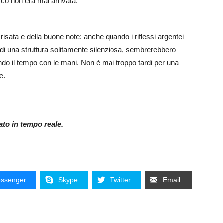
sco non era mai arrivata.
isata e della buone note: anche quando i riflessi argentei
i di una struttura solitamente silenziosa, sembrerebbero
endo il tempo con le mani. Non è mai troppo tardi per una
e.
nato in tempo reale.
ssenger
Skype
Twitter
Email