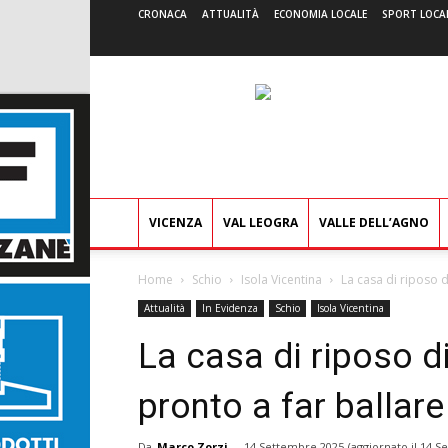
CRONACA
ATTUALITÀ
ECONOMIA LOCALE
SPORT LOCA
VICENZA
VAL LEOGRA
VALLE DELL’AGNO
Home
Schio
Isola Vicentina
La casa di riposo d
Attualità
In Evidenza
Schio
Isola Vicentina
La casa di riposo d
pronto a far ballare
Da
Marco Zorzi
-
14 Settembre 2025
(aggiornato il
14 S