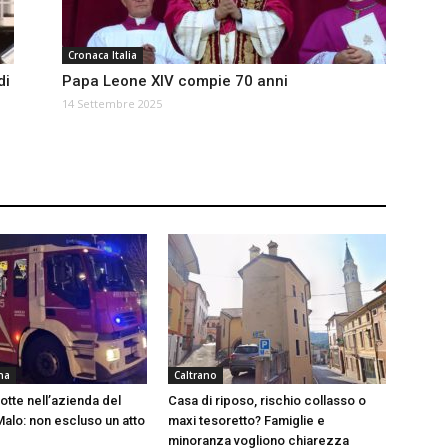
Cronaca Italia
di
Papa Leone XIV compie 70 anni
14 Settembre 2025
na
Caltrano
otte nell’azienda del
Casa di riposo, rischio collasso o
Malo: non escluso un atto
maxi tesoretto? Famiglie e
minoranza vogliono chiarezza