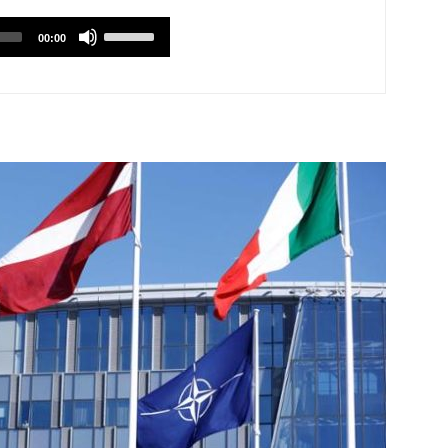
Utilizzare
00:00
i
tasti
Freccia
Su/Giù
per
aumentare
o
diminuire
il
volume.