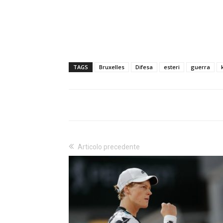
TAGS
Bruxelles
Difesa
esteri
guerra
Articolo precedente