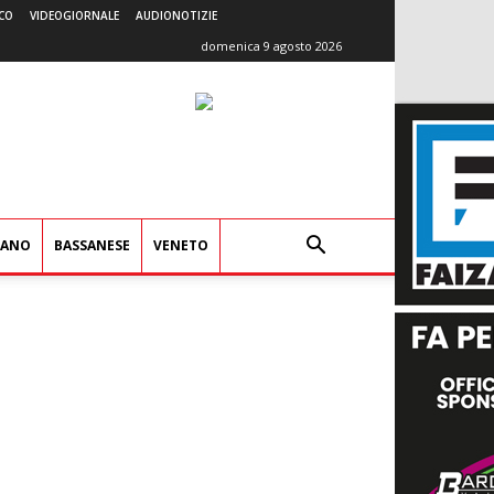
CO
VIDEOGIORNALE
AUDIONOTIZIE
domenica 9 agosto 2026
IANO
BASSANESE
VENETO