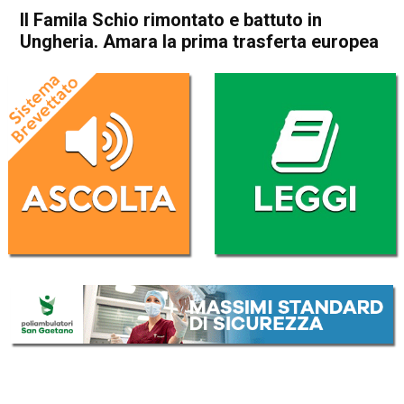
Il Famila Schio rimontato e battuto in
Ungheria. Amara la prima trasferta europea
Home
Schio
In Evidenza
Schio
Sport locale
Il Famila Schio rimontato e
battuto in Ungheria. Amara la
prima trasferta europea
Da
Omar Dal Maso
17 Ottobre 2024
(aggiornato il
17 Ottobre 2024 14:03
)
ASCOLTA L'AUDIO