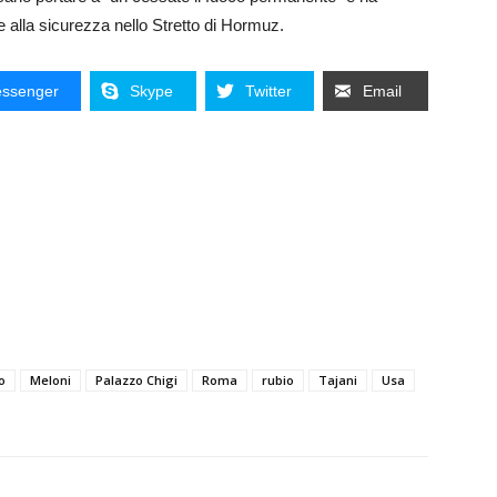
ire alla sicurezza nello Stretto di Hormuz.
ssenger
Skype
Twitter
Email
o
Meloni
Palazzo Chigi
Roma
rubio
Tajani
Usa