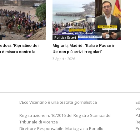
a
Politica Esteri
edosi: “Ripristino dei
Migranti, Madrid: “Italia è Paese in
n è misura contro la
Ue con più arrivi irregolari”
3 Agosto 2026
6
L’Eco Vicentino è una testata giornalistica
Ed
vi
Registrazione n. 16/2016 del Registro Stampa del
P.
Tribunale di Vicenza
R
Direttore Responsabile: Mariagrazia Bonollo
Pu