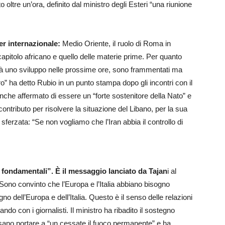
 oltre un’ora, definito dal ministro degli Esteri “una riunione
ier internazionale:
Medio Oriente, il ruolo di Roma in
capitolo africano e quello delle materie prime. Per quanto
rà uno sviluppo nelle prossime ore, sono frammentati ma
o” ha detto Rubio in un punto stampa dopo gli incontri con il
che affermato di essere un “forte sostenitore della Nato” e
 contributo per risolvere la situazione del Libano, per la sua
 sferzata: “Se non vogliamo che l’Iran abbia il controllo di
o fondamentali”. È il messaggio lanciato da Tajan
i al
“Sono convinto che l’Europa e l’Italia abbiano bisogno
o dell’Europa e dell’Italia. Questo è il senso delle relazioni
ando con i giornalisti. Il ministro ha ribadito il sostegno
ossano portare a “un cessate il fuoco permanente” e ha