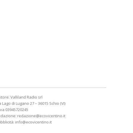
itore: Valliland Radio srl
a Lago di Lugano 27 – 36015 Schio (VI)
Iva 03945720245
edazione:
redazione@ecovicentino.it
bblicità:
info@ecovicentino.it