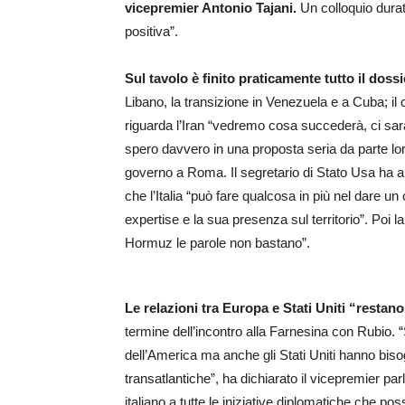
vicepremier Antonio Tajani.
Un colloquio durato
positiva”.
Sul tavolo è finito praticamente tutto il doss
Libano, la transizione in Venezuela e a Cuba; il 
riguarda l’Iran “vedremo cosa succederà, ci sa
spero davvero in una proposta seria da parte lor
governo a Roma. Il segretario di Stato Usa ha an
che l’Italia “può fare qualcosa in più nel dare un
expertise e la sua presenza sul territorio”. Poi la
Hormuz le parole non bastano”.
Le relazioni tra Europa e Stati Uniti “restan
termine dell’incontro alla Farnesina con Rubio. 
dell’America ma anche gli Stati Uniti hanno bisogn
transatlantiche”, ha dichiarato il vicepremier parl
italiano a tutte le iniziative diplomatiche che p