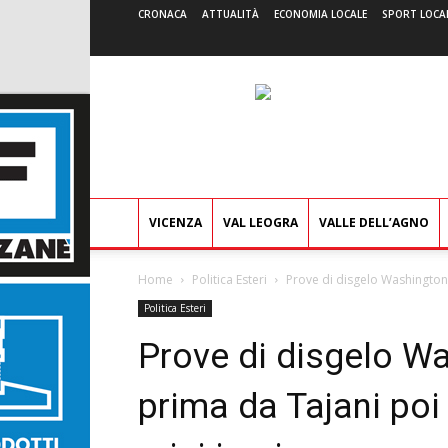
CRONACA
ATTUALITÀ
ECONOMIA LOCALE
SPORT LOCA
VICENZA
VAL LEOGRA
VALLE DELL’AGNO
Home
Politica Esteri
Prove di disgelo Washington-
Politica Esteri
Prove di disgelo W
prima da Tajani poi 