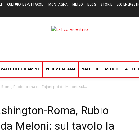
LE
CULTURA E SPETTACOLI
MONTAGNA
METEO
BLOG
STORIE
ECO ENERGETI
L'Eco
Vicentino
VALLE DEL CHIAMPO
PEDEMONTANA
VALLE DELL’ASTICO
ALTOP
Roma, Rubio prima da Tajani poi da Meloni: sul...
ashington-Roma, Rubio
da Meloni: sul tavolo la