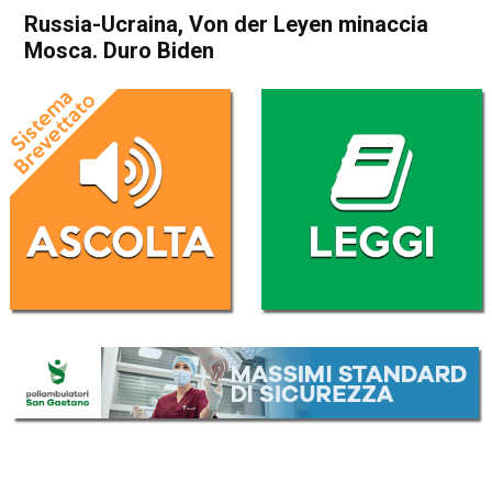
Russia-Ucraina, Von der Leyen minaccia
Mosca. Duro Biden
Home
Politica Esteri
Politica Esteri
Russia-Ucraina, Von der
Leyen minaccia Mosca. Duro
Biden
Da
Redazione Nazionale
19 Febbraio 2022
(aggiornato il
20 Febbraio 2022 16:51
)
ASCOLTA L'AUDIO