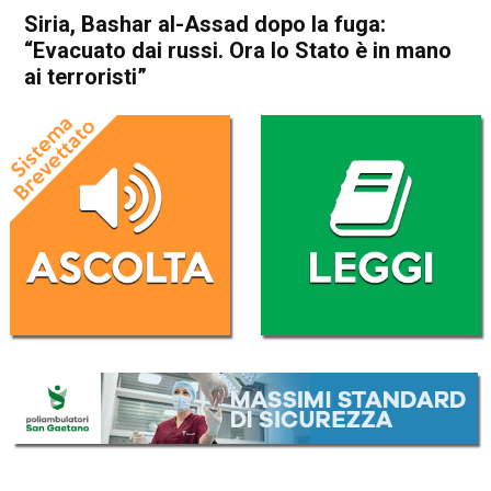
Siria, Bashar al-Assad dopo la fuga:
“Evacuato dai russi. Ora lo Stato è in mano
ai terroristi”
Home
Politica Esteri
Politica Esteri
Siria, Bashar al-Assad dopo
la fuga: “Evacuato dai russi.
Ora lo Stato è in mano ai
terroristi”
Da
Redazione Nazionale
16 Dicembre 2024
(aggiornato il
17 Dicembre 2024 8:38
)