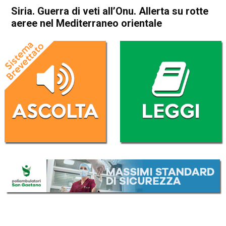
Siria. Guerra di veti all’Onu. Allerta su rotte
aeree nel Mediterraneo orientale
Home
Politica Esteri
Politica Esteri
Siria. Guerra di veti all’Onu.
Allerta su rotte aeree nel
Mediterraneo orientale
Da
Redazione Nazionale
11 Aprile 2018
(aggiornato il
11 Aprile 2018 14:03
)
ASCOLTA L'AUDIO