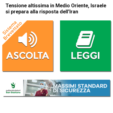
Tensione altissima in Medio Oriente, Israele
si prepara alla risposta dell’Iran
Home
Politica Esteri
Politica Esteri
Tensione altissima in Medio
Oriente, Israele si prepara alla
risposta dell’Iran
Da
Redazione Nazionale
7 Agosto 2024
(aggiornato il
8 Agosto 2024 8:48
)
ASCOLTA L'AUDIO