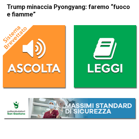
Trump minaccia Pyongyang: faremo “fuoco
e fiamme”
Home
Politica Esteri
Politica Esteri
Trump minaccia Pyongyang:
faremo “fuoco e fiamme”
Da
Redazione Nazionale
9 Agosto 2017
ASCOLTA L'AUDIO
Lettore
00:00
00:00