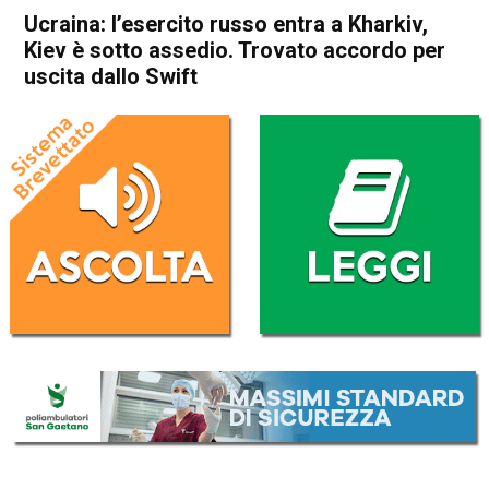
Ucraina: l’esercito russo entra a Kharkiv,
Kiev è sotto assedio. Trovato accordo per
uscita dallo Swift
Home
Politica Esteri
Politica Esteri
Ucraina: l’esercito russo entra
a Kharkiv, Kiev è sotto
assedio. Trovato accordo per
uscita dallo Swift
Da
Redazione Nazionale
27 Febbraio 2022
(aggiornato il
28 Febbraio 2022 8:23
)