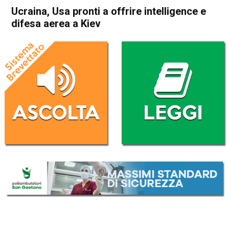
Ucraina, Usa pronti a offrire intelligence e
difesa aerea a Kiev
Home
Politica Esteri
Politica Esteri
Ucraina, Usa pronti a offrire
intelligence e difesa aerea a
Kiev
Da
Redazione Nazionale
27 Agosto 2025
(aggiornato il
27 Agosto 2025 13:25
)
ASCOLTA L'AUDIO