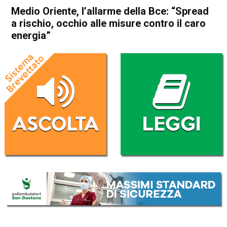
Medio Oriente, l’allarme della Bce: “Spread
a rischio, occhio alle misure contro il caro
energia”
Home
Economia Esteri
Economia Esteri
Medio Oriente, l’allarme della
Bce: “Spread a rischio, occhio
alle misure contro il caro
energia”
Da
Redazione Nazionale
28 Maggio 2026
(aggiornato il
28 Maggio 2026 9:25
)