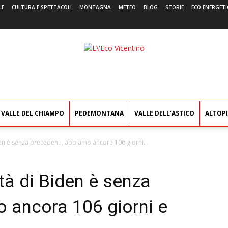
LE
CULTURA E SPETTACOLI
MONTAGNA
METEO
BLOG
STORIE
ECO ENERGETI
L'Eco
Vicentino
VALLE DEL CHIAMPO
PEDEMONTANA
VALLE DELL’ASTICO
ALTOP
iden è senza precedenti, abbiamo ancora 106 giorni...
ità di Biden è senza
o ancora 106 giorni e