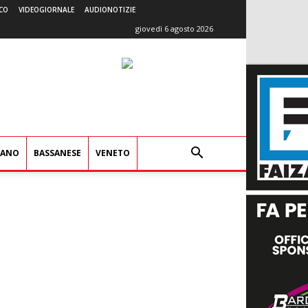
CO
VIDEOGIORNALE
AUDIONOTIZIE
giovedì 6 agosto 2026
IANO
BASSANESE
VENETO