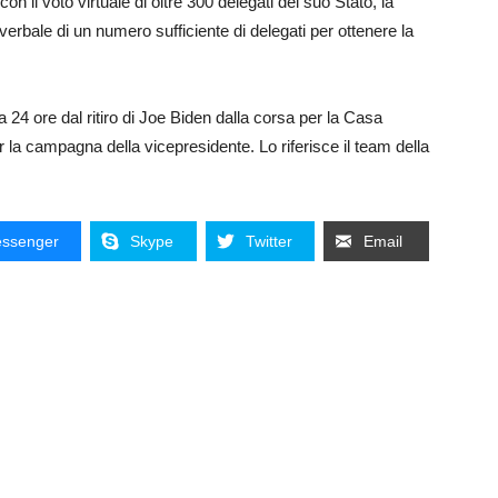
 con il voto virtuale di oltre 300 delegati del suo Stato, la
erbale di un numero sufficiente di delegati per ottenere la
a 24 ore dal ritiro di Joe Biden dalla corsa per la Casa
per la campagna della vicepresidente. Lo riferisce il team della
ssenger
Skype
Twitter
Email