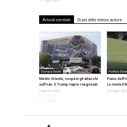
22 Luglio 2024
Articoli correlati
Di più dello stesso autore
Cronaca Esteri
Politica Ester
Medio Oriente, sospesi gli attacchi
Piano dell’
sull’Iran. E Trump riapre i negoziati
Lo rivela il 
3 Agosto 2026
10 Luglio 202