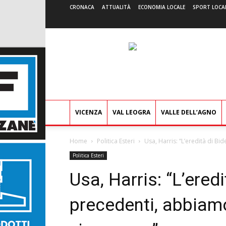
CRONACA
ATTUALITÀ
ECONOMIA LOCALE
SPORT LOCA
VICENZA
VAL LEOGRA
VALLE DELL’AGNO
Home
Politica Esteri
Usa, Harris: “L’eredità di B
Politica Esteri
Usa, Harris: “L’ered
precedenti, abbiam