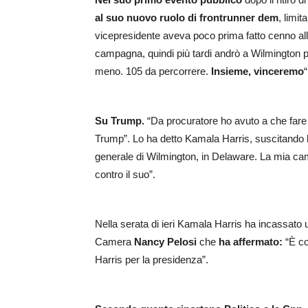
al suo nuovo ruolo di frontrunner dem
, limit
vicepresidente aveva poco prima fatto cenno alla
campagna, quindi più tardi andrò a Wilmington per
meno. 105 da percorrere.
Insieme, vinceremo
Su Trump.
“Da procuratore ho avuto a che fare 
Trump”. Lo ha detto Kamala Harris, suscitando l
generale di Wilmington, in Delaware. La mia cam
contro il suo”.
Nella serata di ieri Kamala Harris ha incassato
Camera
Nancy Pelosi
che
ha affermato:
“È co
Harris per la presidenza”.