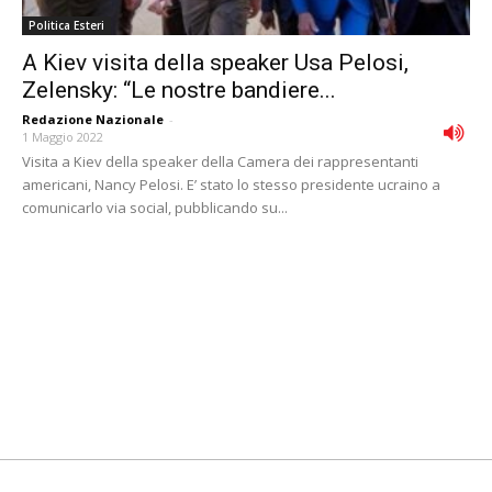
Politica Esteri
A Kiev visita della speaker Usa Pelosi,
Zelensky: “Le nostre bandiere...
Redazione Nazionale
-
1 Maggio 2022
Visita a Kiev della speaker della Camera dei rappresentanti
americani, Nancy Pelosi. E’ stato lo stesso presidente ucraino a
comunicarlo via social, pubblicando su...