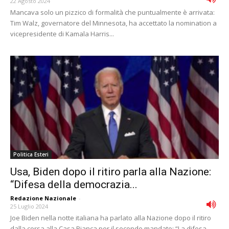
22 Agosto 2024
Mancava solo un pizzico di formalità che puntualmente è arrivata:
Tim Walz, governatore del Minnesota, ha accettato la nomination a
vicepresidente di Kamala Harris...
Politica Esteri
Usa, Biden dopo il ritiro parla alla Nazione:
“Difesa della democrazia...
Redazione Nazionale
-
25 Luglio 2024
Joe Biden nella notte italiana ha parlato alla Nazione dopo il ritiro
dalla corsa alla Casa Bianca per il secondo mandato: “La difesa