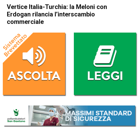
Vertice Italia-Turchia: la Meloni con
Erdogan rilancia l’interscambio
commerciale
Home
Politica Esteri
Politica Esteri
Vertice Italia-Turchia: la
Meloni con Erdogan rilancia
l’interscambio commerciale
Da
Redazione Nazionale
30 Aprile 2025
(aggiornato il
30 Aprile 2025 11:13
)
ASCOLTA L'AUDIO