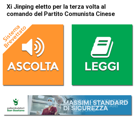
Xi Jinping eletto per la terza volta al
comando del Partito Comunista Cinese
Home
Politica Esteri
Politica Esteri
Xi Jinping eletto per la terza
volta al comando del Partito
Comunista Cinese
Da
Redazione Nazionale
23 Ottobre 2022
(aggiornato il
23 Ottobre 2022 18:42
)
ASCOLTA L'AUDIO