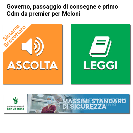
Governo, passaggio di consegne e primo
Cdm da premier per Meloni
Home
Politica Italia
Politica Italia
Governo, passaggio di
consegne e primo Cdm da
premier per Meloni
Da
Redazione Nazionale
23 Ottobre 2022
(aggiornato il
23 Ottobre 2022 18:46
)
ASCOLTA L'AUDIO