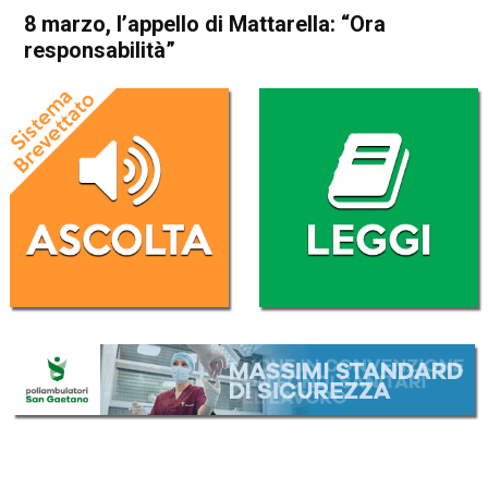
8 marzo, l’appello di Mattarella: “Ora
responsabilità”
Home
Politica Italia
Politica Italia
8 marzo, l’appello di
Mattarella: “Ora
responsabilità”
Da
Redazione Nazionale
8 Marzo 2018
(aggiornato il
9 Marzo 2018 9:07
)
ASCOLTA L'AUDIO