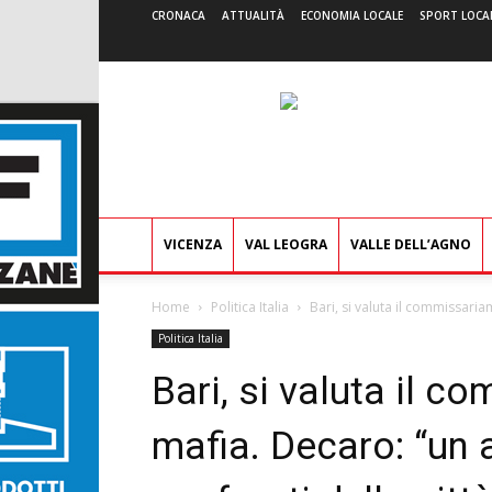
CRONACA
ATTUALITÀ
ECONOMIA LOCALE
SPORT LOCA
VICENZA
VAL LEOGRA
VALLE DELL’AGNO
Home
Politica Italia
Bari, si valuta il commissaria
Politica Italia
Bari, si valuta il 
mafia. Decaro: “un a