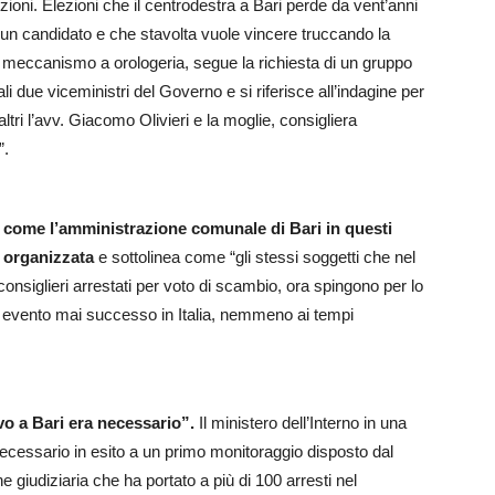
lezioni. Elezioni che il centrodestra a Bari perde da vent’anni
 un candidato e che stavolta vuole vincere truccando la
n meccanismo a orologeria, segue la richiesta di un gruppo
ali due viceministri del Governo e si riferisce all’indagine per
 altri l’avv. Giacomo Olivieri e la moglie, consigliera
”.
 come l’amministrazione comunale di Bari in questi
à organizzata
e sottolinea come “gli stessi soggetti che nel
nsiglieri arrestati per voto di scambio, ora spingono per lo
, evento mai successo in Italia, nemmeno ai tempi
ivo a Bari era necessario”.
Il ministero dell’Interno in una
necessario in esito a un primo monitoraggio disposto dal
ne giudiziaria che ha portato a più di 100 arresti nel