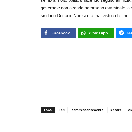
sembra molto politica, facendo seguito all’inizia
governo e non avendo nemmeno esaminato la do
sindaco Decaro. Non si era mai visto ed è molto
Facebook
WhatsApp
Me
TAGS
Bari
commissariamento
Decaro
el