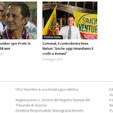
a
Politica Italia
omber Igor Protti: lo
Comunali, il centrodestra tiene.
58 anni
Meloni: “Anche oggi rimandiamo il
crollo a domani”
26
26 Maggio 2026
L’Eco Vicentino è una testata giornalistica
Ed
vi
Registrazione n. 16/2016 del Registro Stampa del
P.
Tribunale di Vicenza
R
Direttore Responsabile: Mariagrazia Bonollo
Pu