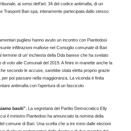
bunale, ai sensi dell’art. 34 del codice antimafia, di un
 e Trasporti Bari spa, interamente partecipata dallo stesso
lamentari pugliesi hanno avuto un incontro con Piantedosi
resunte infiltrazioni mafiose nel Consiglio comunale di Bari
 al termine di un’ inchiesta della Dda barese che ha svelato
 di voto alle Comunali del 2019. A finire in manette anche la
e secondo le accuse, sarebbe stata eletta proprio grazie
ra, per poi passare nella maggioranza. La vicenda è finita
tare antimafia con l’apertura di un fascicolo
siamo basiti”.
La segretaria del Partito Democratico Elly
n cui il ministro Piantedosi ha annunciato la nomina della
el comune di Bari. Una scelta che a tre mesi dalle elezioni