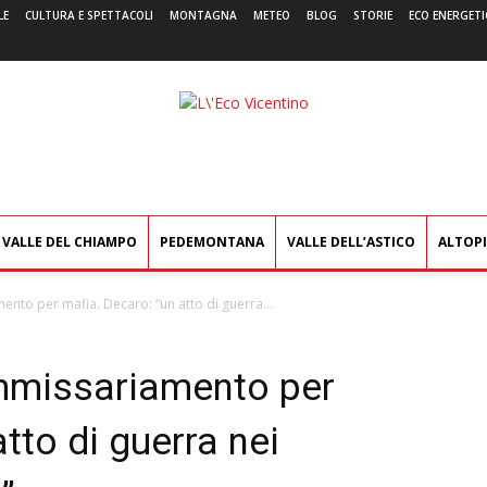
LE
CULTURA E SPETTACOLI
MONTAGNA
METEO
BLOG
STORIE
ECO ENERGETI
L'Eco
Vicentino
VALLE DEL CHIAMPO
PEDEMONTANA
VALLE DELL’ASTICO
ALTOP
mento per mafia. Decaro: “un atto di guerra...
commissariamento per
tto di guerra nei