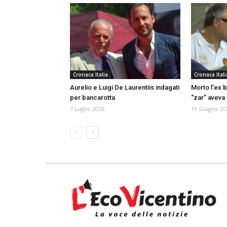
Cronaca Italia
Cronaca Itali
Aurelio e Luigi De Laurentiis indagati
Morto l’ex b
per bancarotta
“zar” aveva 
7 Luglio 2026
19 Giugno 20