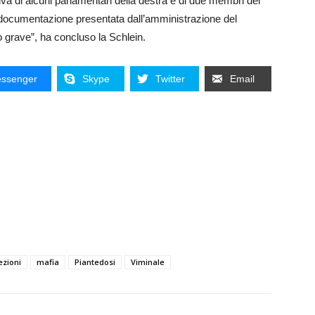
tiva di alcuni parlamentari della destra e di due membri del
cumentazione presentata dall’amministrazione del
 grave”, ha concluso la Schlein.
ssenger
Skype
Twitter
Email
ezioni
mafia
Piantedosi
Viminale