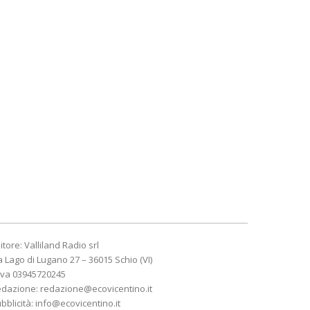
itore: Valliland Radio srl
a Lago di Lugano 27 – 36015 Schio (VI)
Iva 03945720245
edazione:
redazione@ecovicentino.it
bblicità:
info@ecovicentino.it