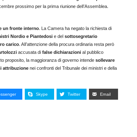
icembre prossimo per la prima riunione dell’Assemblea.
e un fronte interno
. La Camera ha negato la richiesta di
istri Nordio e Piantedosi
e del
sottosegretario
ro carico
. All’attenzione della procura ordinaria resta però
rtolozzi
accusata di
false dichiarazioni
al pubblico
uesto proposito, la maggioranza di governo intende
sollevare
di attribuzione
nei confronti del Tribunale dei ministri e della
ssenger
Skype
Twitter
Email