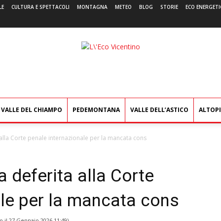
LE
CULTURA E SPETTACOLI
MONTAGNA
METEO
BLOG
STORIE
ECO ENERGETI
L'Eco
Vicentino
VALLE DEL CHIAMPO
PEDEMONTANA
VALLE DELL’ASTICO
ALTOP
a alla Corte penale internazionale per la mancata cons
ia deferita alla Corte
ale per la mancata cons
o il
27 Gennaio 2026 11:49
)