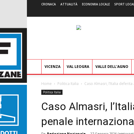
CRONACA
ATTUALITÀ
ECONOMIA LOCALE
SPORT LOCA
VICENZA
VAL LEOGRA
VALLE DELL’AGNO
Home
Politica Italia
Caso Almasri, l’Italia deferit
Politica Italia
Caso Almasri, l’Ital
penale internazion
Da
Redazione Nazionale
-
27 Gennaio 2026
(aggiornat