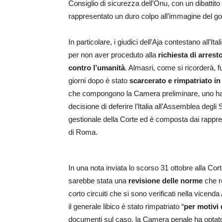
Consiglio di sicurezza dell’Onu, con un dibatti
rappresentato un duro colpo all’immagine del gov
In particolare, i giudici dell’Aja contestano all’Itali
per non aver proceduto alla
richiesta di arres
contro l’umanità
. Almasri, come si ricorderà, 
giorni dopo è stato
scarcerato e rimpatriato in
che compongono la Camera preliminare, uno ha e
decisione di deferire l’Italia all’Assemblea degli S
gestionale della Corte ed è composta dai rapprese
di Roma.
In una nota inviata lo scorso 31 ottobre alla Cor
sarebbe stata una
revisione delle norme
che re
corto circuiti che si sono verificati nella vicen
il generale libico è stato rimpatriato “
per motivi 
documenti sul caso, la Camera penale ha optato