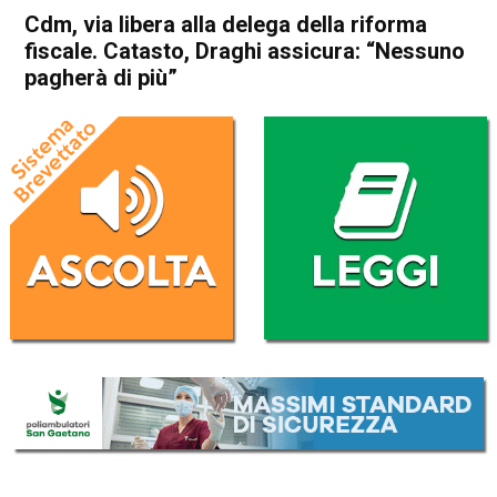
Cdm, via libera alla delega della riforma
fiscale. Catasto, Draghi assicura: “Nessuno
pagherà di più”
Home
Politica Italia
Politica Italia
Cdm, via libera alla delega
della riforma fiscale. Catasto,
Draghi assicura: “Nessuno
pagherà di più”
Da
Redazione Nazionale
5 Ottobre 2021
(aggiornato il
6 Ottobre 2021 8:33
)