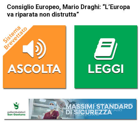
Consiglio Europeo, Mario Draghi: “L’Europa
va riparata non distrutta”
Home
Politica Italia
Politica Italia
Consiglio Europeo, Mario
Draghi: “L’Europa va riparata
non distrutta”
Da
Redazione Nazionale
23 Ottobre 2021
(aggiornato il
25 Ottobre 2021 8:38
)
ASCOLTA L'AUDIO