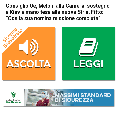
Consiglio Ue, Meloni alla Camera: sostegno
a Kiev e mano tesa alla nuova Siria. Fitto:
“Con la sua nomina missione compiuta”
Home
Politica Italia
Politica Italia
Consiglio Ue, Meloni alla
Camera: sostegno a Kiev e
mano tesa alla nuova Siria.
Fitto: “Con la sua nomina
missione compiuta”
Da
Redazione Nazionale
17 Dicembre 2024
(aggiornato il
17 Dicembre 2024 19:28
)