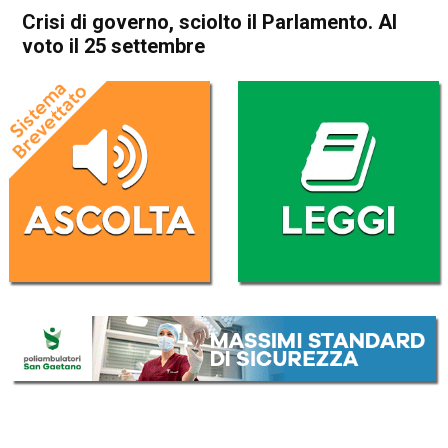
Crisi di governo, sciolto il Parlamento. Al
voto il 25 settembre
Home
Politica Italia
Politica Italia
Crisi di governo, sciolto il
Parlamento. Al voto il 25
settembre
Da
Redazione Nazionale
22 Luglio 2022
(aggiornato il
22 Luglio 2022 9:51
)
ASCOLTA L'AUDIO