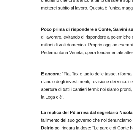
crediamo che ci sia ancora tanto da fare e soprat
metterci subito al lavoro. Questa è l’unica magg
Poco prima di rispondere a Conte, Salvini s
di lavorare, evitando di rispondere a polemiche e 
milioni di voti domenica. Proprio oggi ad esempio
Pedemontana Veneta, opera fondamentale attesa da
E ancora:
“Flat Tax e taglio delle tasse, riform
rilancio degli investimenti, revisione dei vincoli
apertura di tutti i cantieri fermi: noi siamo pr
la Lega c’è”.
La replica del Pd arriva dal segretario Nicola
fallimento del suo governo che noi denunciamo d
Delrio
poi rincara la dose: “Le parole di Conte h