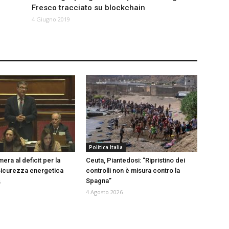
Fresco tracciato su blockchain
4 Giugno 2019
a
Politica Italia
era al deficit per la
Ceuta, Piantedosi: “Ripristino dei
 sicurezza energetica
controlli non è misura contro la
Spagna”
6
4 Agosto 2026