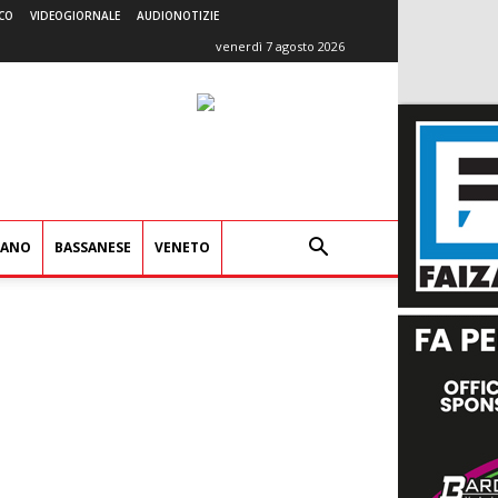
CO
VIDEOGIORNALE
AUDIONOTIZIE
venerdì 7 agosto 2026
IANO
BASSANESE
VENETO