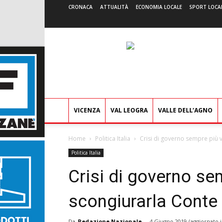
CRONACA
ATTUALITÀ
ECONOMIA LOCALE
SPORT LOCA
VICENZA
VAL LEOGRA
VALLE DELL’AGNO
Home
Politica Italia
Crisi di governo sempre più vi
Politica Italia
Crisi di governo sem
scongiurarla Conte 
Da
Redazione Nazionale
-
4 Giugno 2019
(aggiornato i