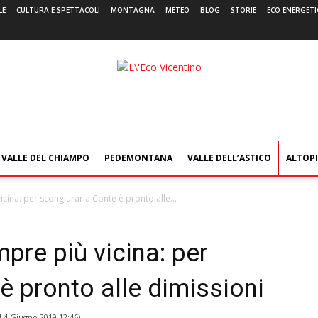
LE
CULTURA E SPETTACOLI
MONTAGNA
METEO
BLOG
STORIE
ECO ENERGETI
L'Eco
Vicentino
VALLE DEL CHIAMPO
PEDEMONTANA
VALLE DELL’ASTICO
ALTOP
cina: per scongiurarla Conte è pronto alle...
pre più vicina: per
è pronto alle dimissioni
l
4 Giugno 2019 12:46
)