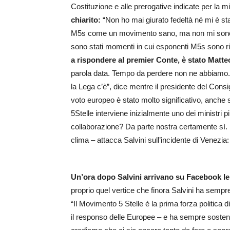
Costituzione e alle prerogative indicate per la mi
chiarito:
“Non ho mai giurato fedeltà né mi è stat
M5s come un movimento sano, ma non mi sono ma
sono stati momenti in cui esponenti M5s sono rim
a rispondere al premier Conte, è stato Matteo
parola data. Tempo da perdere non ne abbiamo. 
la Lega c’è”, dice mentre il presidente del Consig
voto europeo è stato molto significativo, anche 
5Stelle interviene inizialmente uno dei ministri pi
collaborazione? Da parte nostra certamente sì. I
clima – attacca Salvini sull’incidente di Venezia
Un’ora dopo Salvini arrivano su Facebook le 
proprio quel vertice che finora Salvini ha sempre
“Il Movimento 5 Stelle è la prima forza politica 
il responso delle Europee – e ha sempre soste