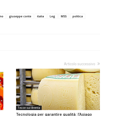
rno
giuseppe conte
italia
Leg
M5S
politica
Articolo successivo
Tezze sul Brenta
Tecnologia per garantire qualità: l’Asiago