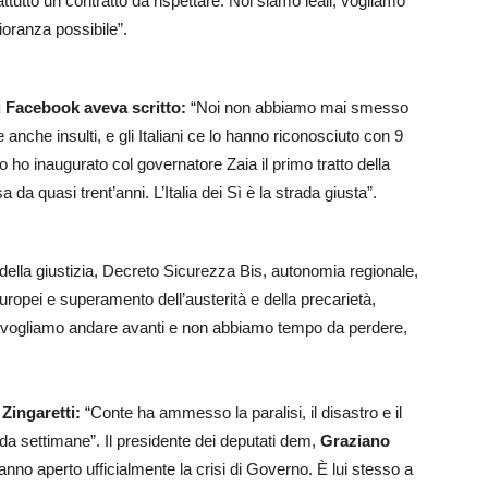
tutto un contratto da rispettare. Noi siamo leali, vogliamo
ioranza possibile”.
u Facebook aveva scritto:
“Noi non abbiamo mai smesso
anche insulti, e gli Italiani ce lo hanno riconosciuto con 9
 ho inaugurato col governatore Zaia il primo tratto della
 quasi trent’anni. L’Italia dei Sì è la strada giusta”.
a della giustizia, Decreto Sicurezza Bis, autonomia regionale,
 europei e superamento dell’austerità e della precarietà,
onti, vogliamo andare avanti e non abbiamo tempo da perdere,
 Zingaretti:
“Conte ha ammesso la paralisi, il disastro e il
a settimane”. Il presidente dei deputati dem,
Graziano
anno aperto ufficialmente la crisi di Governo. È lui stesso a