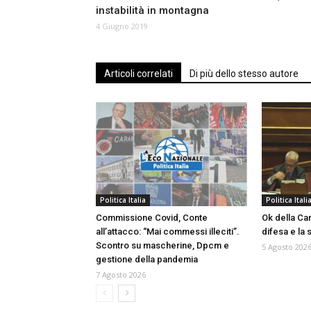
instabilità in montagna
4 Giugno 2019
Articoli correlati
Di più dello stesso autore
Politica Italia
Politica Itali
Commissione Covid, Conte
Ok della Cam
all’attacco: “Mai commessi illeciti”.
difesa e la
Scontro su mascherine, Dpcm e
5 Agosto 202
gestione della pandemia
7 Agosto 2026