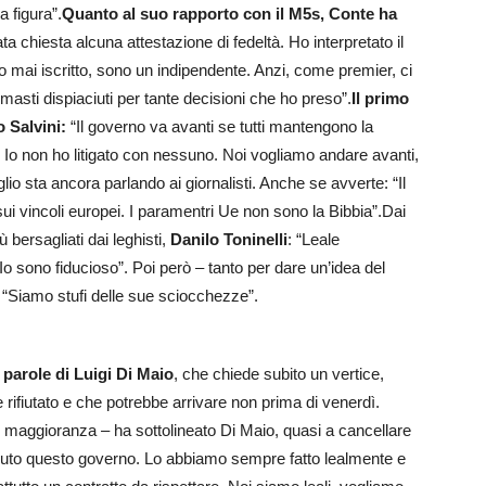
a figura”.
Quanto al suo rapporto con il M5s, Conte ha
a chiesta alcuna attestazione di fedeltà. Ho interpretato il
i iscritto, sono un indipendente. Anzi, come premier, ci
asti dispiaciuti per tante decisioni che ho preso”.
Il primo
 Salvini:
“Il governo va avanti se tutti mantengono la
Io non ho litigato con nessuno. Noi vogliamo andare avanti,
lio sta ancora parlando ai giornalisti. Anche se avverte: “Il
sui vincoli europei. I paramentri Ue non sono la Bibbia”.Dai
ù bersagliati dai leghisti,
Danilo Toninelli
: “Leale
o sono fiducioso”. Poi però – tanto per dare un’idea del
: “Siamo stufi delle sue sciocchezze”.
parole di Luigi Di Maio
, che chiede subito un vertice,
 rifiutato e che potrebbe arrivare non prima di venerdì.
di maggioranza – ha sottolineato Di Maio, quasi a cancellare
nuto questo governo. Lo abbiamo sempre fatto lealmente e