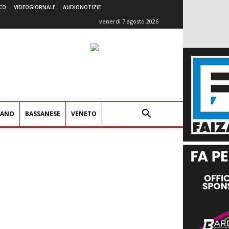
CO
VIDEOGIORNALE
AUDIONOTIZIE
venerdì 7 agosto 2026
IANO
BASSANESE
VENETO