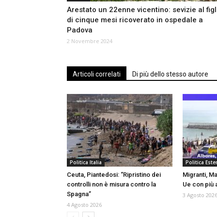
Arestato un 22enne vicentino: sevizie al figl
di cinque mesi ricoverato in ospedale a
Padova
2 Novembre 2024
Articoli correlati
Di più dello stesso autore
Politica Italia
Politica Ester
Ceuta, Piantedosi: “Ripristino dei
Migranti, Ma
controlli non è misura contro la
Ue con più a
Spagna”
3 Agosto 202
4 Agosto 2026