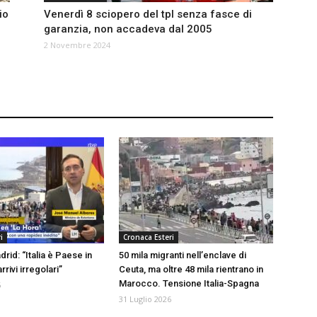
io
Venerdì 8 sciopero del tpl senza fasce di
garanzia, non accadeva dal 2005
2 Novembre 2024
i
Cronaca Esteri
drid: “Italia è Paese in
50 mila migranti nell’enclave di
rrivi irregolari”
Ceuta, ma oltre 48 mila rientrano in
Marocco. Tensione Italia-Spagna
6
31 Luglio 2026