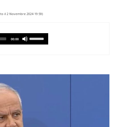
to il
2 Novembre 2024 19:59
)
Utilizzare
00:00
i
tasti
Freccia
Su/Giù
per
aumentare
o
diminuire
il
volume.