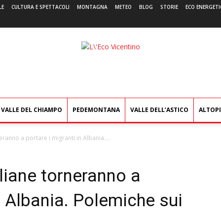
LE
CULTURA E SPETTACOLI
MONTAGNA
METEO
BLOG
STORIE
ECO ENERGETI
L'Eco
Vicentino
VALLE DEL CHIAMPO
PEDEMONTANA
VALLE DELL’ASTICO
ALTOP
eranno a portare i migranti in Albania....
aliane torneranno a
n Albania. Polemiche sui