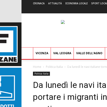
CRONACA
ATTUALITÀ
ECONOMIA LOCALE
SPORT LOCA
VICENZA
VAL LEOGRA
VALLE DELL’AGNO
Home
Politica Italia
Da lunedì le navi italiane torn
Politica Italia
Da lunedì le navi it
portare i migranti i