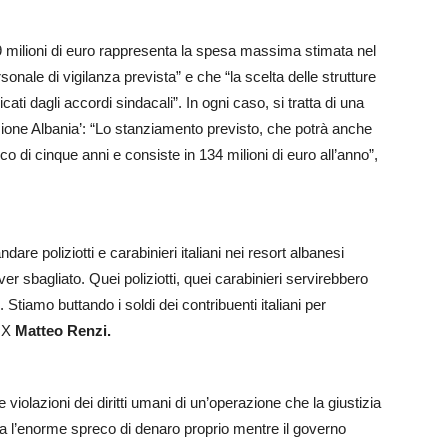
9 milioni di euro rappresenta la spesa massima stimata nel
ersonale di vigilanza prevista” e che “la scelta delle strutture
cati dagli accordi sindacali”. In ogni caso, si tratta di una
azione Albania’: “Lo stanziamento previsto, che potrà anche
l’arco di cinque anni e consiste in 134 milioni di euro all’anno”,
are poliziotti e carabinieri italiani nei resort albanesi
r sbagliato. Quei poliziotti, quei carabinieri servirebbero
e. Stiamo buttando i soldi dei contribuenti italiani per
 X
Matteo Renzi.
 violazioni dei diritti umani di un’operazione che la giustizia
ra l’enorme spreco di denaro proprio mentre il governo