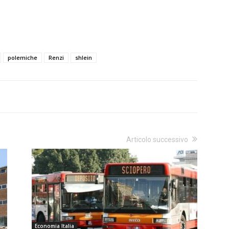
polemiche
Renzi
shlein
Articolo successivo
Economia Italia