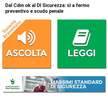
Dal Cdm ok al Dl Sicurezza: sì a fermo
preventivo e scudo penale
Home
Politica Italia
Politica Italia
Dal Cdm ok al Dl Sicurezza: sì
a fermo preventivo e scudo
penale
Da
Redazione Nazionale
6 Febbraio 2026
(aggiornato il
6 Febbraio 2026 15:16
)
ASCOLTA L'AUDIO