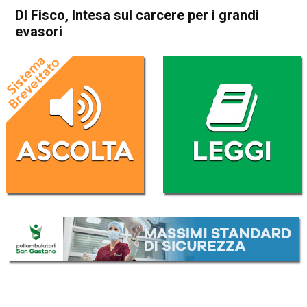
Dl Fisco, Intesa sul carcere per i grandi
evasori
Home
Politica Italia
Politica Italia
Dl Fisco, Intesa sul carcere
per i grandi evasori
Da
Redazione Nazionale
1 Dicembre 2019
(aggiornato il
1 Dicembre 2019 19:19
)
ASCOLTA L'AUDIO
Lettore
00:00
00:00