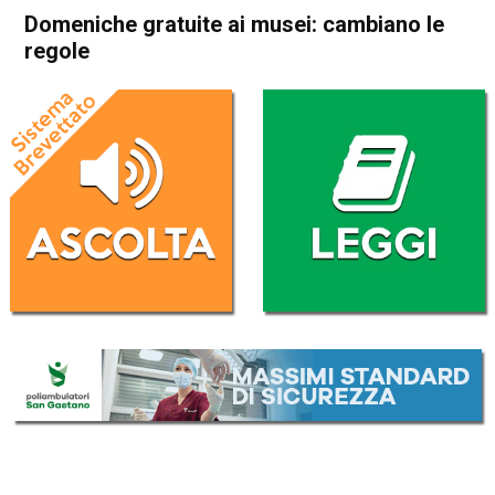
Domeniche gratuite ai musei: cambiano le
regole
Home
Politica Italia
Politica Italia
Domeniche gratuite ai musei:
cambiano le regole
Da
Redazione Nazionale
13 Settembre 2018
(aggiornato il
13 Settembre 2018 14:16
)
ASCOLTA L'AUDIO
Lettore
00:00
00:00