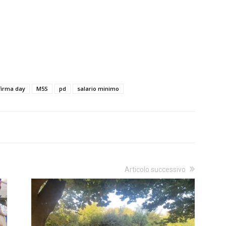
firma day
M5S
pd
salario minimo
Articolo successivo