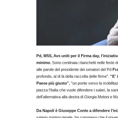
Pd, M5S, Avs uniti per il Firma day, l'iniziati
minimo
. Sono centinaia i banchetti nelle feste de
alle parole del presidente dei senatori del Pd
Fr
profondo, al di là della raccolta delle firme”.
“E' 
Paese più giusto”
, “un ponte verso la mobilit
piazza l'Italia che vuole difendere i salari, la sa
dell'alternativa alla destra di Giorgia Meloni e Ma
Da Napoli è Giuseppe Conte a difendere l'iniz
salario minimo legale, ha compreso che il gove