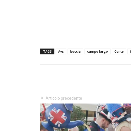
TAGS
Avs
boccia
campo largo
Conte
Articolo precedente