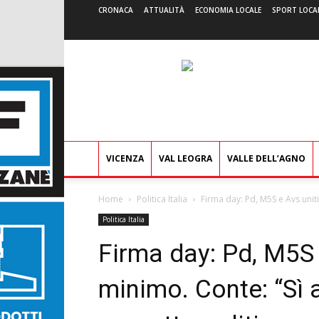
CRONACA
ATTUALITÀ
ECONOMIA LOCALE
SPORT LOCA
VICENZA
VAL LEOGRA
VALLE DELL’AGNO
Home
Politica Italia
Firma day: Pd, M5S e Avs uniti
Politica Italia
Firma day: Pd, M5S e
minimo. Conte: “Sì