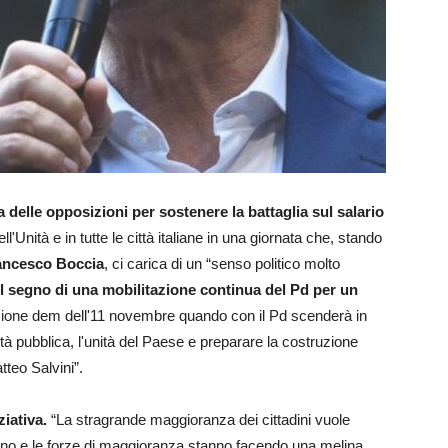
va delle opposizioni per sostenere la battaglia sul salario
ll'Unità e in tutte le città italiane in una giornata che, stando
ancesco Boccia
, ci carica di un “senso politico molto
il segno di una mobilitazione continua del Pd per un
azione dem dell'11 novembre quando con il Pd scenderà in
nità pubblica, l'unità del Paese e preparare la costruzione
tteo Salvini”.
iativa.
“La stragrande maggioranza dei cittadini vuole
rno e le forze di maggioranza stanno facendo una melina