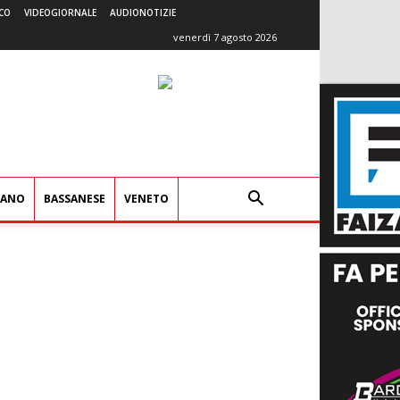
CO
VIDEOGIORNALE
AUDIONOTIZIE
venerdì 7 agosto 2026
IANO
BASSANESE
VENETO