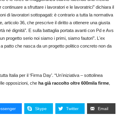
ontinuare a sfruttare i lavoratori e le lavoratrici” dichiara il
 di lavoratori sottopagati: è contrario a tutta la normativa
, articolo 36, che prescrive il diritto a ottenere una giusta
rtà né dignità”. E sulla battaglia portata avanti con Pd e Avs
un progetto serio noi siamo i primi, siamo fautori”. L'ex
a patto che nasca da un progetto politico concreto non da
utta Italia per il ‘Firma Day’. “Un'iniziativa – sottolinea
elle opposizioni, che
ha già raccolto oltre 600mila firme
,
ssenger
Skype
Twitter
Email