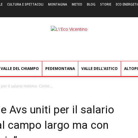
LE
CULTURA E SPETTACOLI
MONTAGNA
METEO
BLOG
STORIE
ECO ENERGETI
L'Eco
Vicentino
VALLE DEL CHIAMPO
PEDEMONTANA
VALLE DELL’ASTICO
ALTOP
 per il salario minimo. Conte:...
 Avs uniti per il salario
 al campo largo ma con