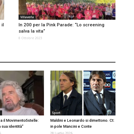
Villaverla
il
In 200 per la Pink Parade: “Lo screening
salva la vita”
8 Ottobre 2023
a
Sport
ca il Movimento5stelle:
Maldini e Leonardo si dimettono. Ct:
 sua identità”
in pole Mancini e Conte
6
28 Luglio 2026