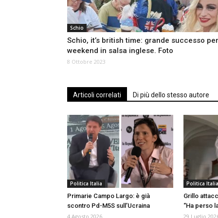
Schio
Schio, it’s british time: grande successo per 
weekend in salsa inglese. Foto
8 Ottobre 2023
Articoli correlati
Di più dello stesso autore
Politica Italia
Politica Itali
Primarie Campo Largo: è già
Grillo attac
scontro Pd-M5S sull’Ucraina
“Ha perso la
4 Agosto 2026
29 Luglio 202