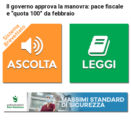
Il governo approva la manovra: pace fiscale
e “quota 100” da febbraio
Home
Politica Italia
Politica Italia
Il governo approva la
manovra: pace fiscale e
“quota 100” da febbraio
Da
Redazione Nazionale
16 Ottobre 2018
(aggiornato il
16 Ottobre 2018 12:58
)
ASCOLTA L'AUDIO