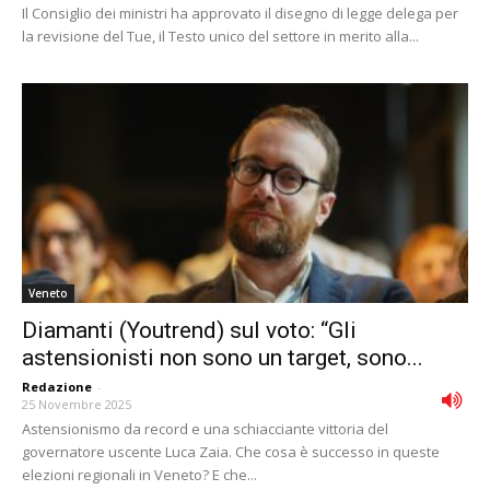
Il Consiglio dei ministri ha approvato il disegno di legge delega per
la revisione del Tue, il Testo unico del settore in merito alla...
Veneto
Diamanti (Youtrend) sul voto: “Gli
astensionisti non sono un target, sono...
Redazione
-
25 Novembre 2025
Astensionismo da record e una schiacciante vittoria del
governatore uscente Luca Zaia. Che cosa è successo in queste
elezioni regionali in Veneto? E che...