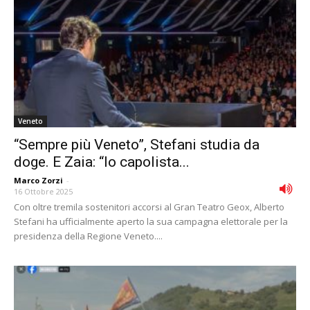
Veneto
“Sempre più Veneto”, Stefani studia da
doge. E Zaia: “Io capolista...
Marco Zorzi
-
16 Ottobre 2025
Con oltre tremila sostenitori accorsi al Gran Teatro Geox, Alberto
Stefani ha ufficialmente aperto la sua campagna elettorale per la
presidenza della Regione Veneto....