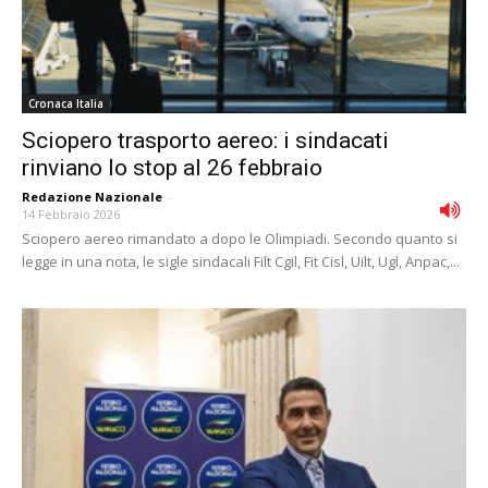
Cronaca Italia
Sciopero trasporto aereo: i sindacati
rinviano lo stop al 26 febbraio
Redazione Nazionale
-
14 Febbraio 2026
Sciopero aereo rimandato a dopo le Olimpiadi. Secondo quanto si
legge in una nota, le sigle sindacali Filt Cgil, Fit Cisl, Uilt, Ugl, Anpac,...