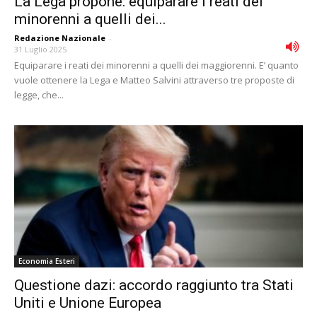
La Lega propone: equiparare i reati dei
minorenni a quelli dei...
Redazione Nazionale
-
31 Luglio 2025
Equiparare i reati dei minorenni a quelli dei maggiorenni. E’ quanto
vuole ottenere la Lega e Matteo Salvini attraverso tre proposte di
legge, che...
Economia Esteri
Questione dazi: accordo raggiunto tra Stati
Uniti e Unione Europea