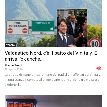
Veneto
Valdastico Nord, c’è il patto del Vinitaly. E
arriva l’ok anche...
Marco Zorzi
-
19 Aprile 2026
La stretta di mano arriva lontano dai padiglioni affollati del Vinitaly,
in una stanza riservata al primo piano. Dentro, per oltre mezz’ora,
siedono il...