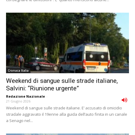
Cronaca Italia
Weekend di sangue sulle strade italiane,
Salvini: “Riunione urgente”
Redazione Nazionale
-
21 Giugno 2026
Weekend di sangue sulle strade italiane. E’ accusato di omicidio
stradale aggravato il 19enne alla guida dell’auto finita in un canale
a Senago nel...