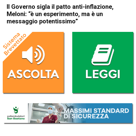
Il Governo sigla il patto anti-inflazione,
Meloni: “è un esperimento, ma è un
messaggio potentissimo”
Home
Politica Italia
Politica Italia
Il Governo sigla il patto anti-
inflazione, Meloni: “è un
esperimento, ma è un
messaggio potentissimo”
Da
Redazione Nazionale
28 Settembre 2023
(aggiornato il
29 Settembre 2023 8:22
)