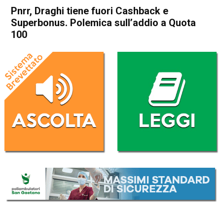
Pnrr, Draghi tiene fuori Cashback e
Superbonus. Polemica sull’addio a Quota
100
Home
Politica Italia
Politica Italia
Pnrr, Draghi tiene fuori
Cashback e Superbonus.
Polemica sull’addio a Quota
100
Da
Redazione Nazionale
27 Aprile 2021
(aggiornato il
27 Aprile 2021 22:53
)