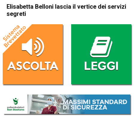
Elisabetta Belloni lascia il vertice dei servizi
segreti
Home
Politica Italia
Politica Italia
Elisabetta Belloni lascia il
vertice dei servizi segreti
Da
Redazione Nazionale
6 Gennaio 2025
(aggiornato il
6 Gennaio 2025 18:40
)
ASCOLTA L'AUDIO
Lettore
00:00
00:00