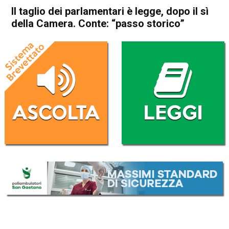
Il taglio dei parlamentari è legge, dopo il sì
della Camera. Conte: “passo storico”
Home
Politica Italia
Politica Italia
Il taglio dei parlamentari è
legge, dopo il sì della Camera.
Conte: “passo storico”
Da
Redazione Nazionale
9 Ottobre 2019
(aggiornato il
9 Ottobre 2019 11:56
)
ASCOLTA L'AUDIO