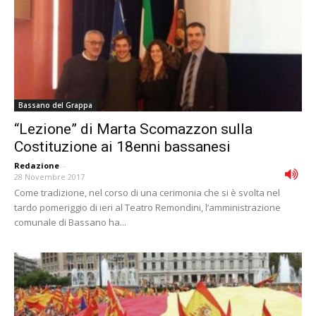
Bassano del Grappa
“Lezione” di Marta Scomazzon sulla
Costituzione ai 18enni bassanesi
Redazione
-
28 Novembre 2017
Come tradizione, nel corso di una cerimonia che si è svolta nel
tardo pomeriggio di ieri al Teatro Remondini, l’amministrazione
comunale di Bassano ha...