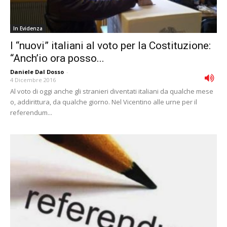
In Evidenza
I “nuovi” italiani al voto per la Costituzione:
“Anch’io ora posso...
Daniele Dal Dosso
-
4 Dicembre 2016
Al voto di oggi anche gli stranieri diventati italiani da qualche mese
o, addirittura, da qualche giorno. Nel Vicentino alle urne per il
referendum...