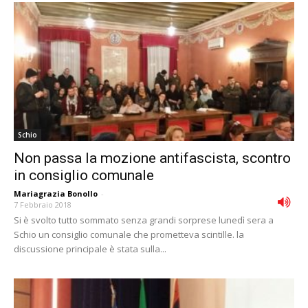
Schio
Non passa la mozione antifascista, scontro
in consiglio comunale
Mariagrazia Bonollo
-
7 Febbraio 2018
Si è svolto tutto sommato senza grandi sorprese lunedì sera a
Schio un consiglio comunale che prometteva scintille. la
discussione principale è stata sulla...