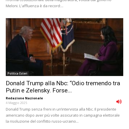
Meloni. L'affluenza è da record:...
Politica Esteri
Donald Trump alla Nbc: “Odio tremendo tra
Putin e Zelensky. Forse...
Redazione Nazionale
-
4 Maggio 2025
Donald Trump senza freni in un’intervista alla Nbc. Il presidente
americano dopo aver più volte assicurato in campagna elettorale
la risoluzione del conflitto russo-ucraino...