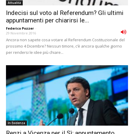
Attualità
Indecisi sul voto al Referendum? Gli ultimi
appuntamenti per chiarirsi le...
Federico Pozzer
-
29 Novembre 2016
Ancora non sapete cosa votare al Referendum Costituzionale del
prossimo 4 Dicembre? Nessun timore, c’è ancora qualche giorno
per rendersi le idee più chiare...
In Evidenza
Renzi a Vicenza per il Sì: appuntamento