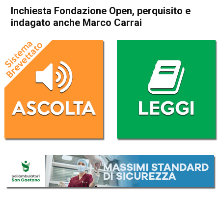
Inchiesta Fondazione Open, perquisito e
indagato anche Marco Carrai
Home
Politica Italia
Politica Italia
Inchiesta Fondazione Open,
perquisito e indagato anche
Marco Carrai
Da
Redazione Nazionale
27 Novembre 2019
(aggiornato il
27 Novembre 2019 12:55
)
ASCOLTA L'AUDIO