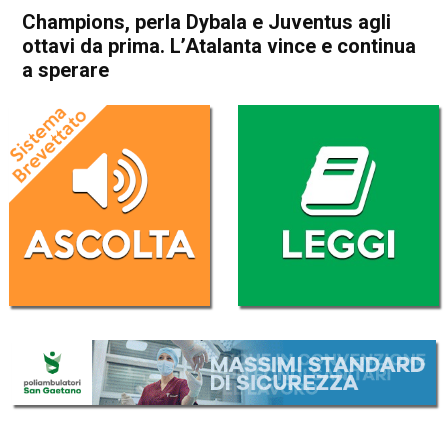
Champions, perla Dybala e Juventus agli
ottavi da prima. L’Atalanta vince e continua
a sperare
Home
Sport
Sport
Champions, perla Dybala e
Juventus agli ottavi da
prima. L’Atalanta vince e
continua a sperare
Da
Redazione Nazionale
27 Novembre 2019
(aggiornato il
27 Novembre 2019 12:53
)