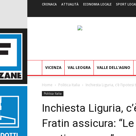
CRONACA
ATTUALITÀ
ECONOMIA LOCALE
SPORT LOCA
VICENZA
VAL LEOGRA
VALLE DELL’AGNO
Home
Politica Italia
Inchiesta Liguria, c’è l’ipotes
Politica Italia
Inchiesta Liguria, c’
Fratin assicura: “L