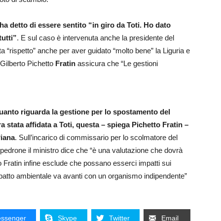
, ha detto di essere sentito “in giro da Toti. Ho dato
utti”
. E sul caso è intervenuta anche la presidente del
ta “rispetto” anche per aver guidato “molto bene” la Liguria e
e Gilberto Pichetto
Fratin
assicura che “Le gestioni
uanto riguarda la gestione per lo spostamento del
a stata affidata a Toti, questa – spiega Pichetto Fratin –
Piana
. Sull’incarico di commissario per lo scolmatore del
drone il ministro dice che “è una valutazione che dovrà
o Fratin infine esclude che possano esserci impatti sui
mpatto ambientale va avanti con un organismo indipendente”
ssenger
Skype
Twitter
Email