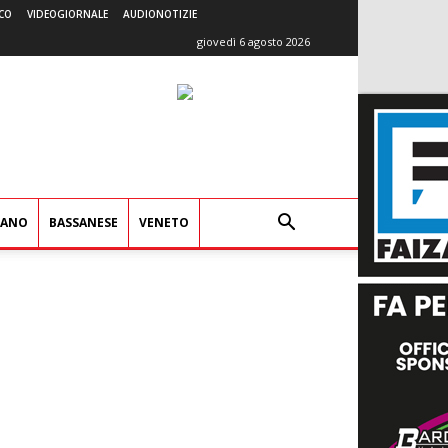
CO
VIDEOGIORNALE
AUDIONOTIZIE
giovedì 6 agosto 2026
IANO
BASSANESE
VENETO