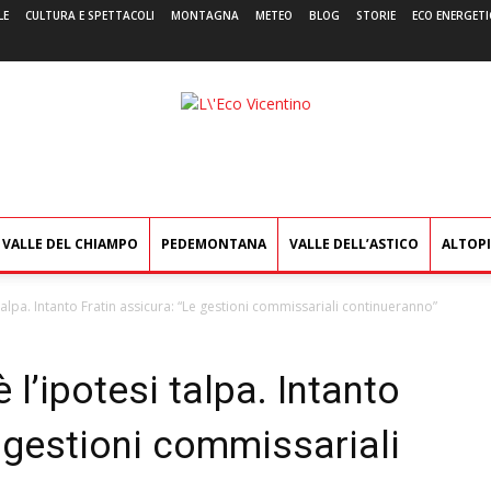
LE
CULTURA E SPETTACOLI
MONTAGNA
METEO
BLOG
STORIE
ECO ENERGETI
L'Eco
Vicentino
VALLE DEL CHIAMPO
PEDEMONTANA
VALLE DELL’ASTICO
ALTOP
i talpa. Intanto Fratin assicura: “Le gestioni commissariali continueranno”
è l’ipotesi talpa. Intanto
e gestioni commissariali